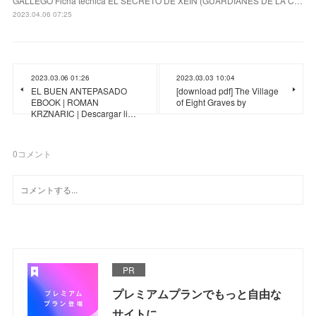
GALLEGO Ficha técnica EL SECRETO DE XEIN (GUARDIANES DE LA C…
2023.04.06 07:25
2023.03.06 01:26
2023.03.03 10:04
EL BUEN ANTEPASADO
[download pdf] The Village
EBOOK | ROMAN
of Eight Graves by
KRZNARIC | Descargar li…
0
コメント
PR
プレミアムプランでもっと自由な
サイトに