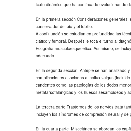
texto dinámico que ha continuado evolucionando d
En la primera sección Consideraciones generales, s
conservador del pie y el tobillo.
A continuación se estudian en profundidad las técn
ciático y femoral. Después le toca el turno al diagn
Ecografía musculoesquelética. Así mismo, se incluye
adecuada.
En la segunda sección  Antepié se han analizado 
complicaciones asociadas al hallux valgus (incluido 
candentes como las patologías de los dedos menores
metatarsofalángicas y los huesos sesamoideos y a
La tercera parte Trastornos de los nervios trata t
incluyen los síndromes de compresión neural y de p
En la cuarta parte  Miscelánea se abordan los capít