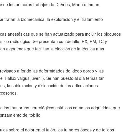
esde los primeros trabajos de DuVries, Mann e Inman.
e tratan la biomecánica, la exploración y el tratamiento
icas anestésicas que se han actualizado para incluir los bloqueos
óstico radiológico; Se presentan con detalle: RX, RM, TC y
n algoritmos que facilitan la elección de la técnica más
y revisado a fondo las deformidades del dedo gordo y las
el Hallux valgus juvenil). Se han puesto al día temas tan
, la subluxación y dislocación de las articulaciones
ccesorios.
anto los trastornos neurológicos estáticos como los adquiridos, que
inzamiento del tobillo.
ulos sobre el dolor en el talón, los tumores óseos y de tejidos