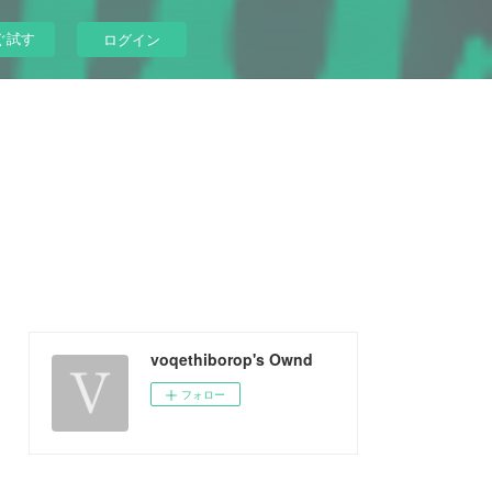
ぐ試す
ログイン
voqethiborop's Ownd
フォロー