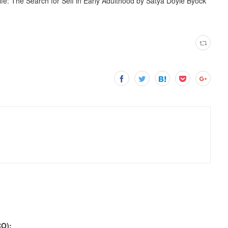
 The Search for Self in Early Adulthood by Satya Doyle Byock
O):