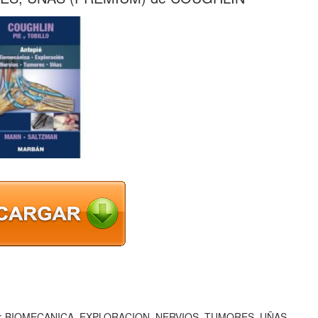
IE: BIOMECANICA, EXPLORACION, NERVIOS, TUMORES, UÑAS