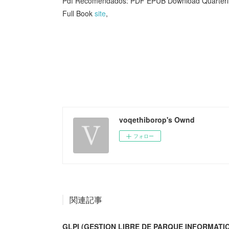
Pdf Recomendados: PDF EPUB Download Quarterlife:
Full Book
site
,
voqethiborop's Ownd
フォロー
関連記事
GLPI (GESTION LIBRE DE PARQUE INFORMATIC