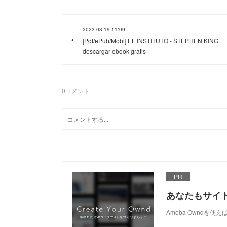
2023.03.19 11:09
[Pdf/ePub/Mobi] EL INSTITUTO - STEPHEN KING
descargar ebook gratis
0
コメント
PR
あなたもサイ
Ameba Owndを